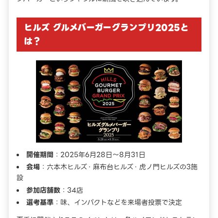
ヒルズ グルメバーガーグランプリ2025と
は？
開催期間
：2025年6月28日〜8月31日
会場
：六本木ヒルズ・麻布台ヒルズ・虎ノ門ヒルズの3施
設
参加店舗数
：34店
選考基準
：味、インパクトなどを来場者投票で決定