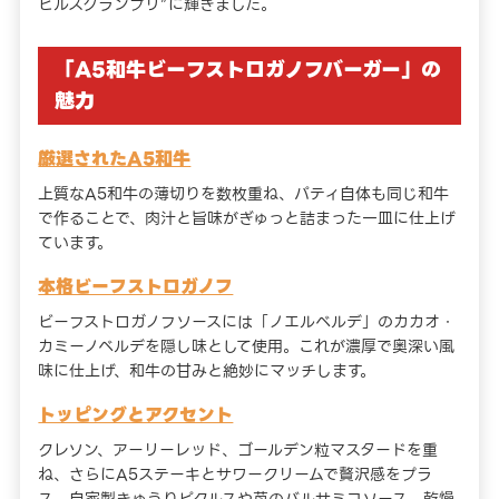
ヒルズグランプリ”に輝きました。
「A5和牛ビーフストロガノフバーガー」の
魅力
厳選されたA5和牛
上質なA5和牛の薄切りを数枚重ね、パティ自体も同じ和牛
で作ることで、肉汁と旨味がぎゅっと詰まった一皿に仕上げ
ています。
本格ビーフストロガノフ
ビーフストロガノフソースには「ノエルベルデ」のカカオ・
カミーノベルデを隠し味として使用。これが濃厚で奥深い風
味に仕上げ、和牛の甘みと絶妙にマッチします。
トッピングとアクセント
クレソン、アーリーレッド、ゴールデン粒マスタードを重
ね、さらにA5ステーキとサワークリームで贅沢感をプラ