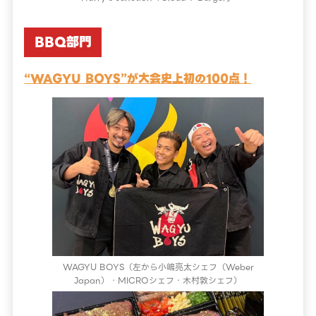
BBQ部門
“WAGYU BOYS”が大会史上初の100点！
WAGYU BOYS（左から小嶋亮太シェフ（Weber
Japan）・MICROシェフ・木村敦シェフ）