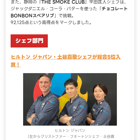
また、静岡の『
THE SMOKE CLUB
』平田匡人シェフは、
ジャックダニエル・コーラ・バターを使った「
チョコレート
BONBONスペアリブ
」で挑戦。
92.125点という高得点をマークしました。
シェフ部門
ヒルトン ジャパン・土谷真敬シェフが総合5位入
賞！
ヒルトン ジャパン
（左からクリストファー・フォートンシェフ・土谷真