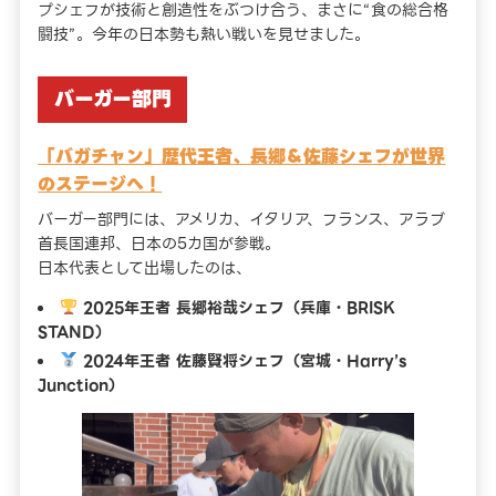
プシェフが技術と創造性をぶつけ合う、まさに“食の総合格
闘技”。今年の日本勢も熱い戦いを見せました。
バーガー部門
「バガチャン」歴代王者、長郷＆佐藤シェフが世界
のステージへ！
バーガー部門には、アメリカ、イタリア、フランス、アラブ
首長国連邦、日本の5カ国が参戦。
日本代表として出場したのは、
2025年王者 長郷裕哉シェフ（兵庫・BRISK
STAND）
2024年王者 佐藤賢将シェフ（宮城・Harry’s
Junction）