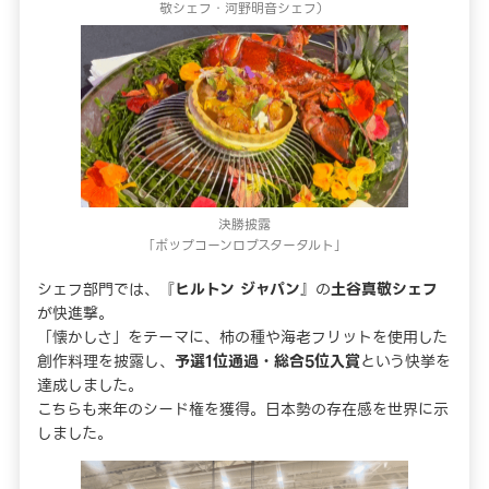
敬シェフ・河野明音シェフ）
決勝披露
「ポップコーンロブスタータルト」
シェフ部門では、『
ヒルトン ジャパン
』の
土谷真敬シェフ
が快進撃。
「懐かしさ」をテーマに、柿の種や海老フリットを使用した
創作料理を披露し、
予選1位通過・総合5位入賞
という快挙を
達成しました。
こちらも来年のシード権を獲得。日本勢の存在感を世界に示
しました。