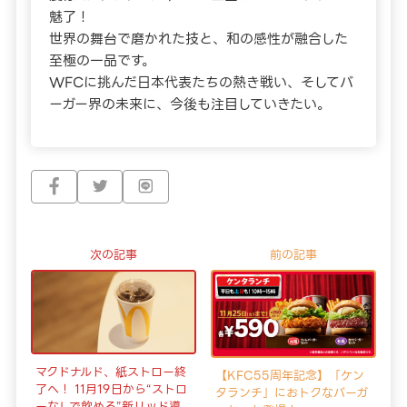
魅了！
世界の舞台で磨かれた技と、和の感性が融合した
至極の一品です。
WFCに挑んだ日本代表たちの熱き戦い、そしてバ
ーガー界の未来に、今後も注目していきたい。
次の記事
前の記事
マクドナルド、紙ストロー終
【KFC55周年記念】「ケン
了へ！ 11月19日から“ストロ
タランチ」におトクなバーガ
ーなしで飲める”新リッド導