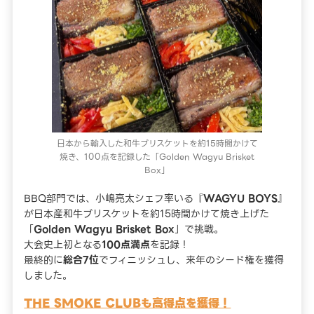
日本から輸入した和牛ブリスケットを約15時間かけて
焼き、100点を記録した「Golden Wagyu Brisket
Box」
BBQ部門では、小嶋亮太シェフ率いる『
WAGYU BOYS
』
が日本産和牛ブリスケットを約15時間かけて焼き上げた
「
Golden Wagyu Brisket Box
」で挑戦。
大会史上初となる
100点満点
を記録！
最終的に
総合7位
でフィニッシュし、来年のシード権を獲得
しました。
THE SMOKE CLUBも高得点を獲得！