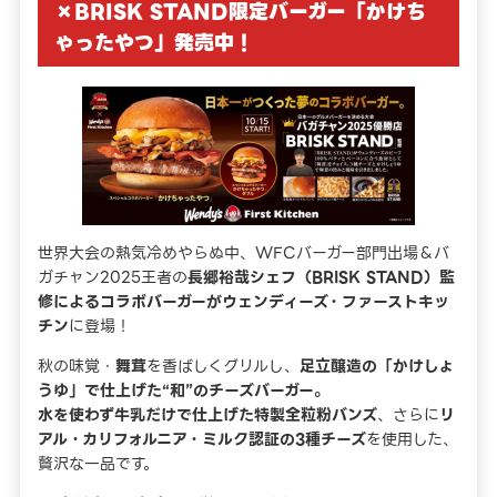
×BRISK STAND限定バーガー「かけち
ゃったやつ」発売中！
世界大会の熱気冷めやらぬ中、WFCバーガー部門出場＆バ
ガチャン2025王者の
長郷裕哉シェフ（BRISK STAND）監
修によるコラボバーガーがウェンディーズ・ファーストキッ
チン
に登場！
秋の味覚・
舞茸
を香ばしくグリルし、
足立醸造の「かけしょ
うゆ」で仕上げた“和”のチーズバーガー。
水を使わず牛乳だけで仕上げた特製全粒粉バンズ
、さらに
リ
アル・カリフォルニア・ミルク認証の3種チーズ
を使用した、
贅沢な一品です。