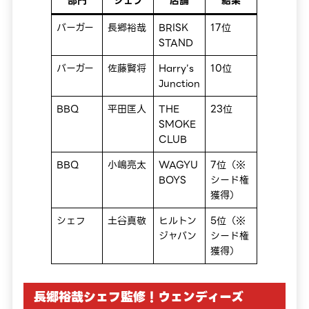
部門
シェフ
店舗
結果
バーガー
長郷裕哉
BRISK
17位
STAND
バーガー
佐藤賢将
Harry’s
10位
Junction
BBQ
平田匡人
THE
23位
SMOKE
CLUB
BBQ
小嶋亮太
WAGYU
7位（※
BOYS
シード権
獲得）
シェフ
土谷真敬
ヒルトン
5位（※
ジャパン
シード権
獲得）
長郷裕哉シェフ監修！ウェンディーズ