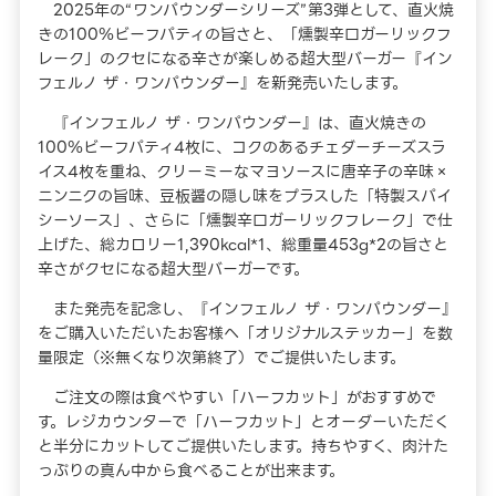
2025年の“ワンパウンダーシリーズ”第3弾として、直火焼
きの100％ビーフパティの旨さと、「燻製辛口ガーリックフ
レーク」のクセになる辛さが楽しめる超大型バーガー『イン
フェルノ ザ・ワンパウンダー』を新発売いたします。
『インフェルノ ザ・ワンパウンダー』は、直火焼きの
100％ビーフパティ4枚に、コクのあるチェダーチーズスラ
イス4枚を重ね、クリーミーなマヨソースに唐辛子の辛味×
ニンニクの旨味、豆板醤の隠し味をプラスした「特製スパイ
シーソース」、さらに「燻製辛口ガーリックフレーク」で仕
上げた、総カロリー1,390kcal*1、総重量453g*2の旨さと
辛さがクセになる超大型バーガーです。
また発売を記念し、『インフェルノ ザ・ワンパウンダー』
をご購入いただいたお客様へ「オリジナルステッカー」を数
量限定（※無くなり次第終了）でご提供いたします。
ご注文の際は食べやすい「ハーフカット」がおすすめで
す。レジカウンターで「ハーフカット」とオーダーいただく
と半分にカットしてご提供いたします。持ちやすく、肉汁た
っぷりの真ん中から食べることが出来ます。