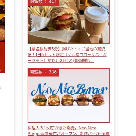
閲覧数
401
【桑名駅徒歩5分】揚げたて×ご当地の贅沢
感！1日5セット限定「くわなコロッケバーガ
ーセット」が12月2日(火)発売開始！
閲覧数
336
ー
料理人の“本気”がまた爆発。Neo Nice
Burger表参道店がオープン。新作バーガー6種