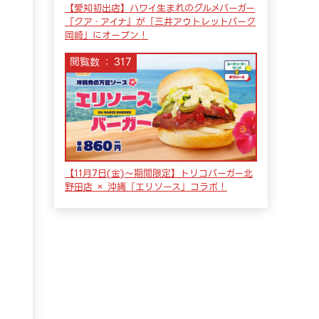
【愛知初出店】ハワイ生まれのグルメバーガー
『クア・アイナ』が「三井アウトレットパーク
岡崎」にオープン！
閲覧数
317
【11月7日(金)〜期間限定】トリコバーガー北
野田店 × 沖縄「エリソース」コラボ！