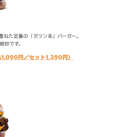
重ねた定番の「ガツン系」バーガー。
絶妙です。
,090円／セット1,390円）