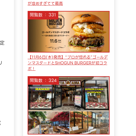
が攻めすぎてて最高
閲覧数
331
限定
【11月6日(木)発売】“プロが惚れる”ゴールデ
リ
ンマスタードとSHOGUN BURGERが初コラ
ボ！
閲覧数
324
パ